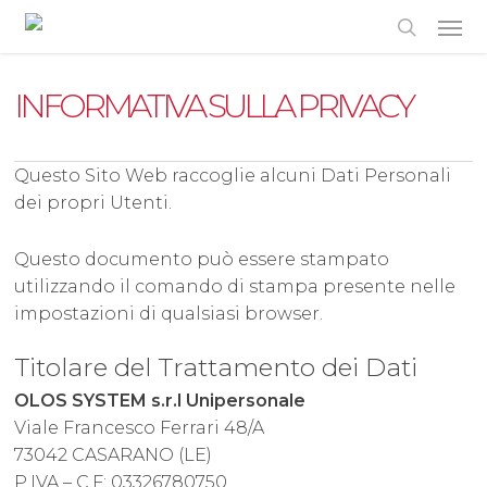
Skip
to
main
content
INFORMATIVA SULLA PRIVACY
Questo Sito Web raccoglie alcuni Dati Personali
dei propri Utenti.
Questo documento può essere stampato
utilizzando il comando di stampa presente nelle
impostazioni di qualsiasi browser.
Titolare del Trattamento dei Dati
OLOS SYSTEM s.r.l Unipersonale
Viale Francesco Ferrari 48/A
73042 CASARANO (LE)
P.IVA – C.F: 03326780750