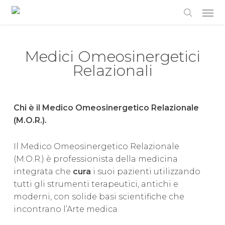
Skip
to
main
content
Medici Omeosinergetici
Relazionali
Chi è il Medico Omeosinergetico Relazionale
(M.O.R.).
Il Medico Omeosinergetico Relazionale
(M.O.R.) è professionista della medicina
integrata che
cura
i suoi pazienti utilizzando
tutti gli strumenti terapeutici, antichi e
moderni, con solide basi scientifiche che
incontrano l’Arte medica.